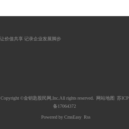
让价值共享 记录企业发展脚步
Copyright ©
金钥匙股民网
,Inc.All rights reserved.
网站地图
苏ICP
备17064372
Powered by
CmsEasy
Rss