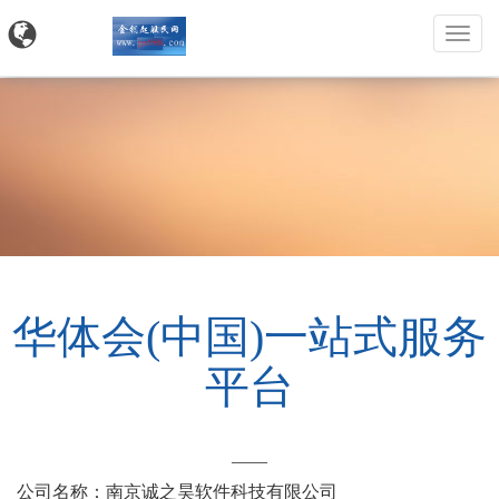
金
钥
匙
股
民
网
网站首页
华体会(中国)一站式服务平台
华体会(中国)一站式服务
平台
——
公司名称：南京诚之昊软件科技有限公司